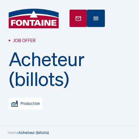
JOB OFFER
Acheteur
(billots)
Production
Home
Acheteur (billots)